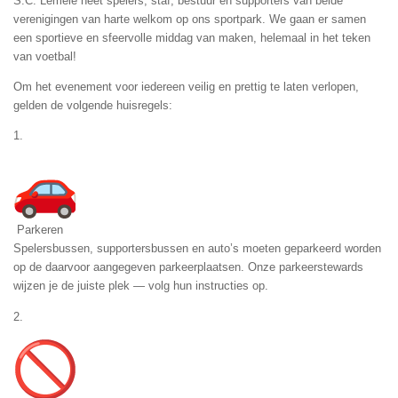
S.C. Lemele heet spelers, staf, bestuur en supporters van beide
verenigingen van harte welkom op ons sportpark. We gaan er samen
een sportieve en sfeervolle middag van maken, helemaal in het teken
van voetbal!
Om het evenement voor iedereen veilig en prettig te laten verlopen,
gelden de volgende huisregels:
1.
Parkeren
Spelersbussen, supportersbussen en auto’s moeten geparkeerd worden
op de daarvoor aangegeven parkeerplaatsen. Onze parkeerstewards
wijzen je de juiste plek — volg hun instructies op.
2.