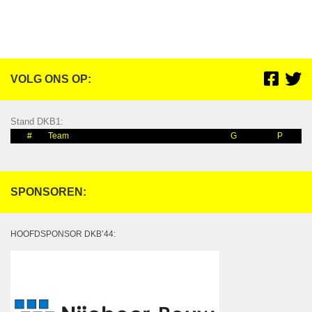
VOLG ONS OP:
Stand DKB1:
#
Team
G
P
SPONSOREN:
HOOFDSPONSOR DKB’44: