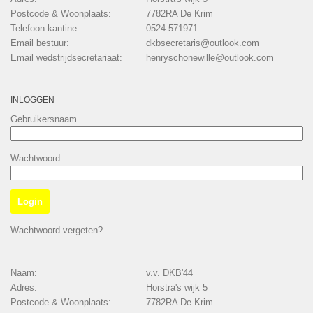
Postcode & Woonplaats:
7782RA De Krim
Telefoon kantine:
0524 571971
Email bestuur:
dkbsecretaris@outlook.com
Email wedstrijdsecretariaat:
henryschonewille@outlook.com
INLOGGEN
Gebruikersnaam
Wachtwoord
Wachtwoord vergeten?
Naam:
v.v. DKB'44
Adres:
Horstra's wijk 5
Postcode & Woonplaats:
7782RA De Krim