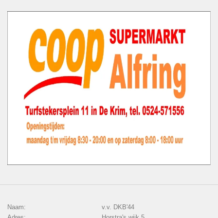
Naam:
v.v. DKB'44
Adres:
Horstra's wijk 5