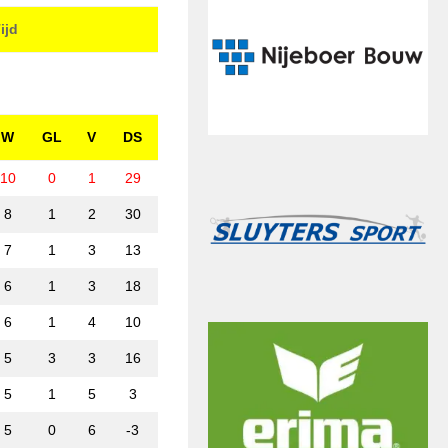
ijd
W
GL
V
DS
10
0
1
29
8
1
2
30
7
1
3
13
6
1
3
18
6
1
4
10
5
3
3
16
5
1
5
3
5
0
6
-3