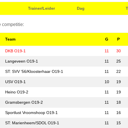
Trainer/Leider
Dag
T
 competitie:
Team
G
P
DKB O19-1
11
30
Langeveen O19-1
11
25
ST: SVV '56/Kloosterhaar O19-1
11
22
USV O19-1
10
19
Heino O19-2
11
19
Gramsbergen O19-2
11
18
Sportlust Vroomshoop O19-1
11
16
ST: Marienheem/SDOL O19-1
11
15