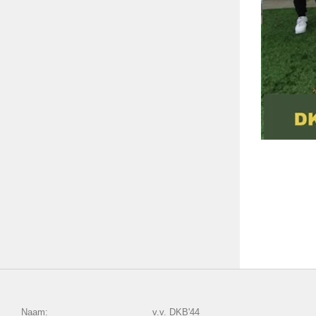
Naam:
v.v. DKB'44