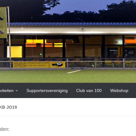
viteiten
Supportersvereniging
Club van 100
Webshop
KB JO19
jden: