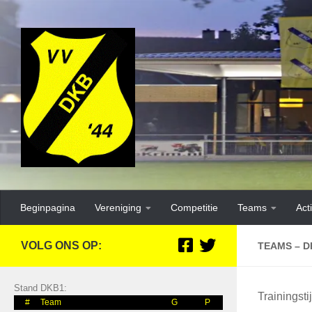
Beginpagina
Vereniging
Competitie
Teams
Acti
VOLG ONS OP:
TEAMS – D
Stand DKB1:
Trainingsti
#
Team
G
P