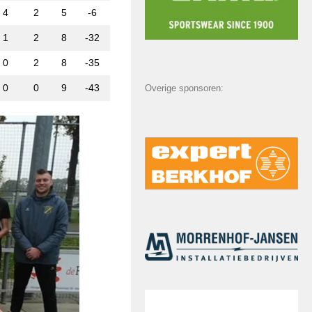
4
2
5
-6
1
2
8
-32
0
2
8
-35
0
0
9
-43
Overige sponsoren: