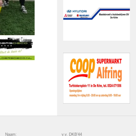
Naam:
v.v. DKB'44