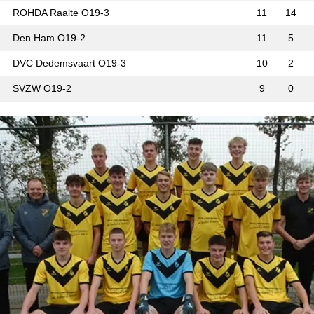
ROHDA Raalte O19-3
11
14
Den Ham O19-2
11
5
DVC Dedemsvaart O19-3
10
2
SVZW O19-2
9
0