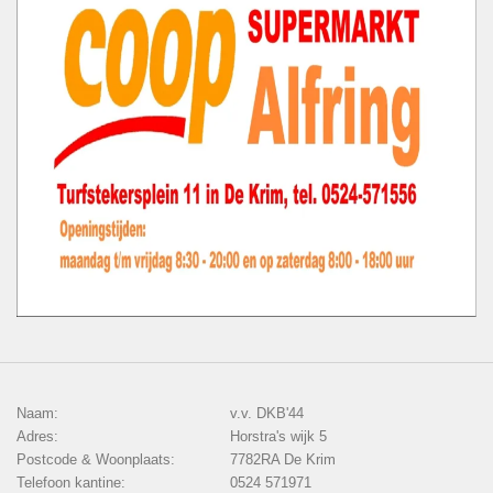
Naam:
v.v. DKB'44
Adres:
Horstra's wijk 5
Postcode & Woonplaats:
7782RA De Krim
Telefoon kantine:
0524 571971