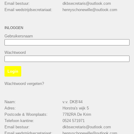
Email bestuur:
dkbsecretaris@outlook.com
Email wedstrijdsecretariaat:
henryschonewille@outlook.com
INLOGGEN
Gebruikersnaam
Wachtwoord
Wachtwoord vergeten?
Naam:
v.v. DKB'44
Adres:
Horstra's wijk 5
Postcode & Woonplaats:
7782RA De Krim
Telefoon kantine:
0524 571971
Email bestuur:
dkbsecretaris@outlook.com
Email wedstrijdsecretariaat:
henryschonewille@outlook.com