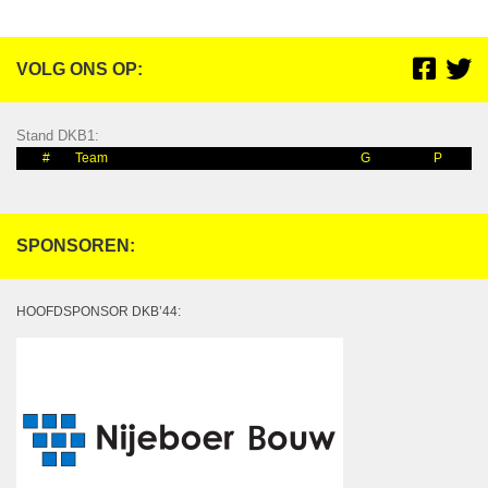
VOLG ONS OP:
Stand DKB1:
#
Team
G
P
SPONSOREN:
HOOFDSPONSOR DKB’44: