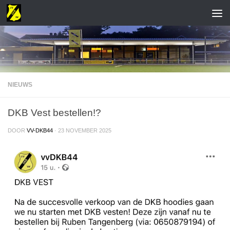
NIEUWS
DKB Vest bestellen!?
DOOR
VV-DKB44
·
23 NOVEMBER 2025