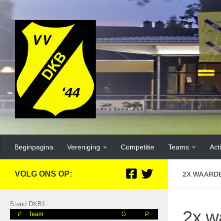
Beginpagina
Vereniging
Competitie
Teams
Acti
VOLG ONS OP:
2X WAARDE
Stand DKB1:
2x w
#
Team
G
P