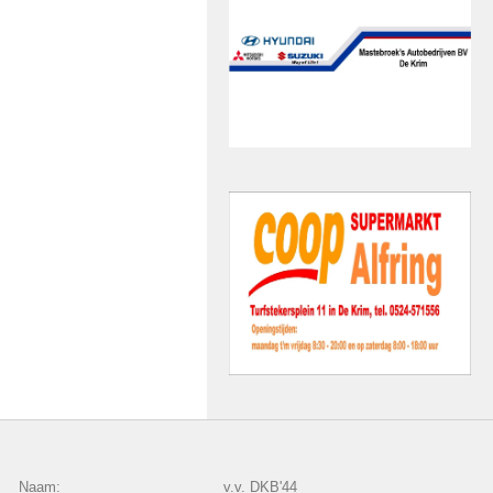
Naam:
v.v. DKB'44