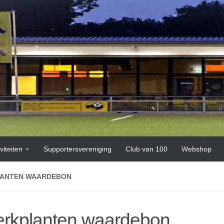
viteiten
Supportersvereniging
Club van 100
Webshop
LANTEN WAARDEBON
erkplanten waardebon