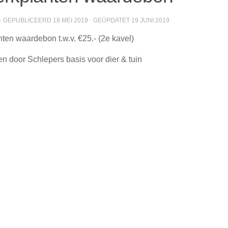
· GEPUBLICEERD
18 MEI 2019
· GEÜPDATET
19 JUNI 2019
nten waardebon t.w.v. €25.- (2e kavel)
 door Schlepers basis voor dier & tuin