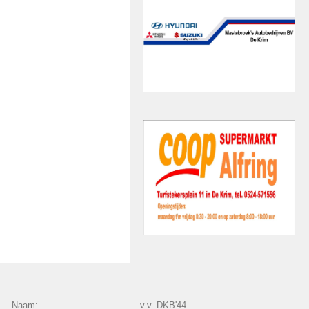
Naam:
v.v. DKB'44