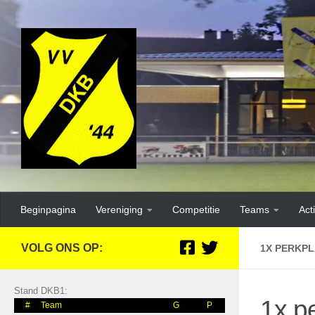
Beginpagina
Vereniging
Competitie
Teams
Acti
VOLG ONS OP:
1X PERKP
Stand DKB1:
1x p
#
Team
G
P