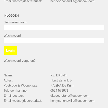
Email wedstrijdsecretariaat:
henryschonewille@outlook.com
INLOGGEN
Gebruikersnaam
Wachtwoord
Wachtwoord vergeten?
Naam:
v.v. DKB'44
Adres:
Horstra's wijk 5
Postcode & Woonplaats:
7782RA De Krim
Telefoon kantine:
0524 571971
Email bestuur:
dkbsecretaris@outlook.com
Email wedstrijdsecretariaat:
henryschonewille@outlook.com