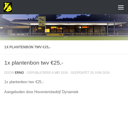
1X PLANTENBON TWV €25,-
1x plantenbon twv €25,-
DOOR
ERNO
· GEPUBLICEERD
6 MEI 2019
· GEÜPDATET
20 JUNI 2019
1x plantenbon twv €25,-
Aangeboden door Hoveniersbedrijf Dynamiek