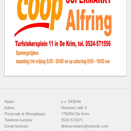
Naam:
v.v. DKB'44
Adres:
Horstra's wijk 5
Postcode & Woonplaats:
7782RA De Krim
Telefoon kantine:
0524 571971
Email bestuur:
dkbsecretaris@outlook.com