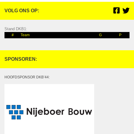
VOLG ONS OP:
Stand DKB1:
#
Team
G
P
SPONSOREN:
HOOFDSPONSOR DKB’44: