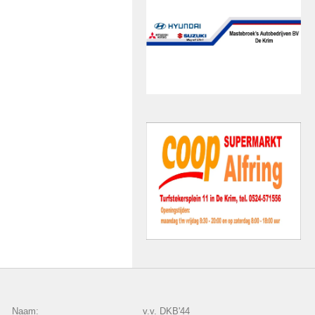
Naam:
v.v. DKB'44