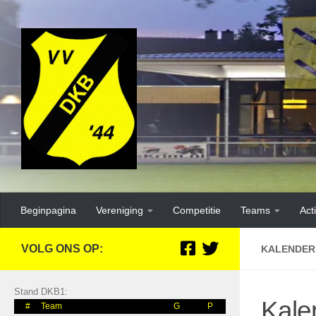
Beginpagina
Vereniging
Competitie
Teams
Acti
VOLG ONS OP:
KALENDER
Stand DKB1:
Kale
#
Team
G
P