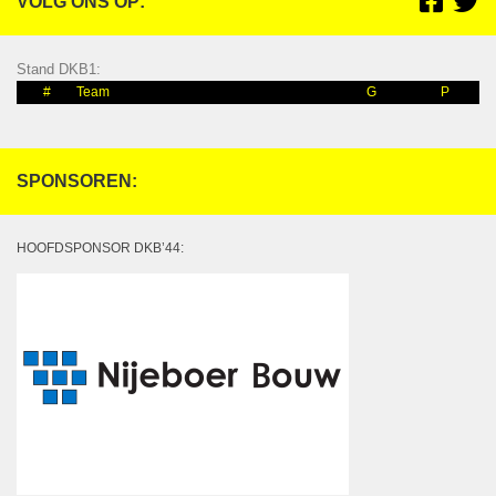
VOLG ONS OP:
Stand DKB1:
#
Team
G
P
SPONSOREN:
HOOFDSPONSOR DKB’44: