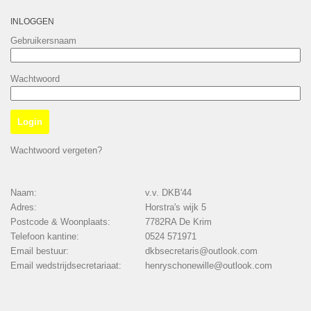
INLOGGEN
Gebruikersnaam
Wachtwoord
Wachtwoord vergeten?
Naam:
v.v. DKB'44
Adres:
Horstra's wijk 5
Postcode & Woonplaats:
7782RA De Krim
Telefoon kantine:
0524 571971
Email bestuur:
dkbsecretaris@outlook.com
Email wedstrijdsecretariaat:
henryschonewille@outlook.com