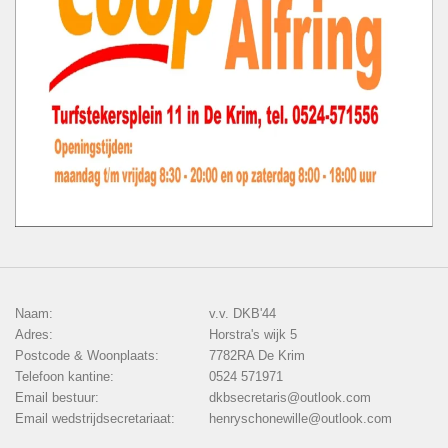
Naam:
v.v. DKB'44
Adres:
Horstra's wijk 5
Postcode & Woonplaats:
7782RA De Krim
Telefoon kantine:
0524 571971
Email bestuur:
dkbsecretaris@outlook.com
Email wedstrijdsecretariaat:
henryschonewille@outlook.com